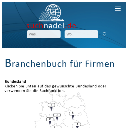
such
nadel
.de
B
ranchenbuch für Firmen
Bundesland
Klicken Sie unten auf das gewünschte Bundesland oder
verwenden Sie die Suchfunktion.
1
0
2
0
3
1