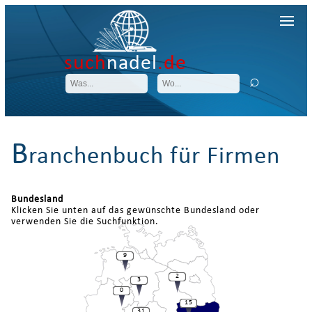
such
nadel
.de
B
ranchenbuch für Firmen
Bundesland
Klicken Sie unten auf das gewünschte Bundesland oder
verwenden Sie die Suchfunktion.
9
2
3
0
15
31