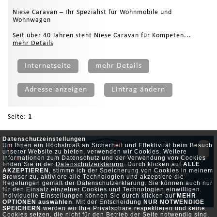
Niese Caravan – Ihr Spezialist für Wohnmobile und
Wohnwagen
Seit über 40 Jahren steht Niese Caravan für Kompeten...
mehr Details
Internetseite
mehr Details
Adresse anzeigen
Eintrag ändern
Seite:
1
Datenschutzeinstellungen
Um Ihnen ein Höchstmaß an Sicherheit und Effektivität beim Besuch
unserer Website zu bieten, verwenden wir Cookies. Weitere
30% Heizkosten einsparen mit modernster Smart Home
Informationen zum Datenschutz und der Verwendung von Cookies
finden Sie in der
Datenschutzerklärung
. Durch klicken auf
ALLE
Technologie. Die Thermostate können einfach an jedem
AKZEPTIEREN
, stimme ich der Speicherung von Cookies in meinem
Heizköper montiert werden. Das ST-HOMEinTEC System
Browser zu, aktiviere alle Technologien und akzeptiere die
für Heizung spart Energie, verbessert den Komfort und
Regelungen gemäß der Datenschutzerklärung. Sie können auch nur
für den Einsatz einzelner Cookies und Technologien einwilligen.
erhöht die Sicherheit, da es z. B. auch als Alarmanlage mit
Individuelle Einstellungen können Sie durch klicken auf
MEHR
genutzt werden kann.
OPTIONEN auswählen
. Mit der Entscheidung
NUR NOTWENDIGE
SPEICHERN
werden wir Ihre Privatsphäre respektieren und keine
Cookies setzen, die nicht für den Betrieb der Seite notwendig sind.