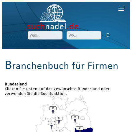
such
nadel
.de
B
ranchenbuch für Firmen
Bundesland
Klicken Sie unten auf das gewünschte Bundesland oder
verwenden Sie die Suchfunktion.
0
0
0
0
0
0