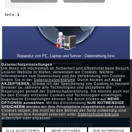
Seite:
1
Reparatur von PC, Laptop und Server - Datenrettung bzw.
Datenvernichtung
Datenschutzeinstellungen
Um Ihnen ein Höchstmaß an Sicherheit und Effektivität beim Besuch
Wartung von Computer, Laptop und Server - Software Installation und
unserer Website zu bieten, verwenden wir Cookies. Weitere
Informationen zum Datenschutz und der Verwendung von Cookies
Wartung
finden Sie in der
Datenschutzerklärung
. Durch klicken auf
ALLE
AKZEPTIEREN
, stimme ich der Speicherung von Cookies in meinem
Verkauf Computer Hard- und Software - 24h Notdienst für Server und
Browser zu, aktiviere alle Technologien und akzeptiere die
Regelungen gemäß der Datenschutzerklärung. Sie können auch nur
PC
für den Einsatz einzelner Cookies und Technologien einwilligen.
Individuelle Einstellungen können Sie durch klicken auf
MEHR
OPTIONEN auswählen
. Mit der Entscheidung
NUR NOTWENDIGE
SPEICHERN
werden wir Ihre Privatsphäre respektieren und keine
Cookies setzen, die nicht für den Betrieb der Seite notwendig sind.
Sie können Ihre Auswahl jederzeit unter
Datenschutzerklärung
widerrufen oder anpassen.
Datenschutz •
Impressum
ALLE AKZEPTIEREN
MEHR OPTIONEN
NUR NOTWENDIGE