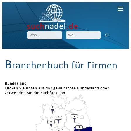
such
nadel
.de
B
ranchenbuch für Firmen
Bundesland
Klicken Sie unten auf das gewünschte Bundesland oder
verwenden Sie die Suchfunktion.
1
0
2
0
4
0