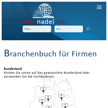
such
nadel
.de
B
ranchenbuch für Firmen
Bundesland
Klicken Sie unten auf das gewünschte Bundesland oder
verwenden Sie die Suchfunktion.
0
0
0
0
0
0