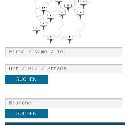
0
0
17
0
3
3
3
0
6
7