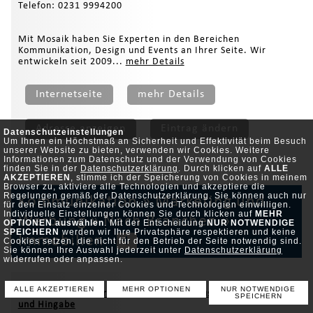
Telefon: 0231 9994200
Mit Mosaik haben Sie Experten in den Bereichen
Kommunikation, Design und Events an Ihrer Seite. Wir
entwickeln seit 2009...
mehr Details
Internetseite
mehr Details
Adresse anzeigen
Eintrag ändern
Datenschutzeinstellungen
Um Ihnen ein Höchstmaß an Sicherheit und Effektivität beim Besuch
unserer Website zu bieten, verwenden wir Cookies. Weitere
Informationen zum Datenschutz und der Verwendung von Cookies
finden Sie in der
Datenschutzerklärung
. Durch klicken auf
ALLE
AKZEPTIEREN
, stimme ich der Speicherung von Cookies in meinem
Browser zu, aktiviere alle Technologien und akzeptiere die
Regelungen gemäß der Datenschutzerklärung. Sie können auch nur
Kommunikation
»
Marketing und
für den Einsatz einzelner Cookies und Technologien einwilligen.
Individuelle Einstellungen können Sie durch klicken auf
MEHR
Werbung
»
Nach Branchen
»
OPTIONEN auswählen
. Mit der Entscheidung
NUR NOTWENDIGE
SPEICHERN
werden wir Ihre Privatsphäre respektieren und keine
Immobilien
+
Cookies setzen, die nicht für den Betrieb der Seite notwendig sind.
Sie können Ihre Auswahl jederzeit unter
Datenschutzerklärung
widerrufen oder anpassen.
ALLE AKZEPTIEREN
MEHR OPTIONEN
NUR NOTWENDIGE
IMMOLEON24 – Ihr Immobilienmakler Düsseldorf, mit Herz
SPEICHERN
und Hingabe