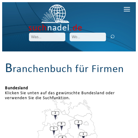
such
nadel
.de
B
ranchenbuch für Firmen
Bundesland
Klicken Sie unten auf das gewünschte Bundesland oder
verwenden Sie die Suchfunktion.
2
2
5
1
1
4