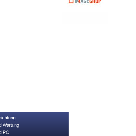
nichtung
nd Wartung
nd PC