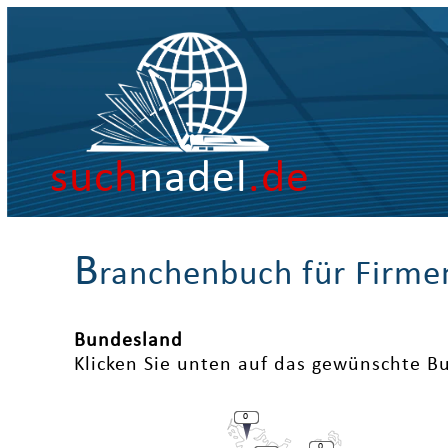
such
nadel
.de
B
ranchenbuch für Firme
Bundesland
Klicken Sie unten auf das gewünschte B
0
0