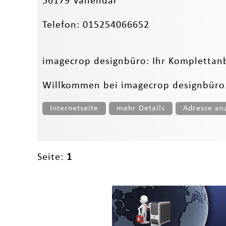
56179 Vallendar
Telefon: 015254066652
imagecrop designbüro: Ihr Komplettanbi
Willkommen bei imagecrop designbüro
Internetseite
mehr Details
Adresse an
Seite:
1