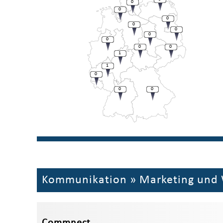
0
0
0
0
0
0
0
0
0
1
1
0
0
0
Kommunikation
»
Marketing und
Commnect