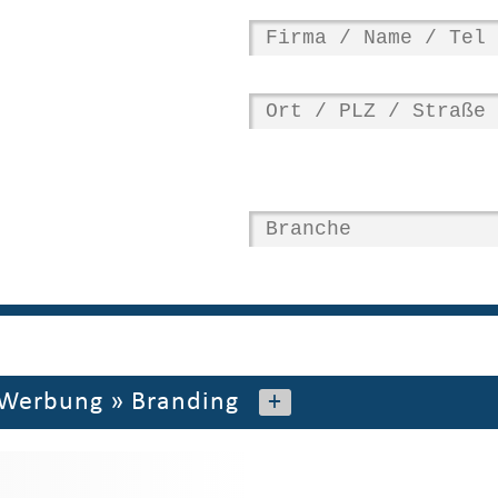
 Werbung
»
Branding
+