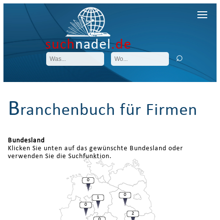
such
nadel
.de
B
ranchenbuch für Firmen
Bundesland
Klicken Sie unten auf das gewünschte Bundesland oder
verwenden Sie die Suchfunktion.
0
0
1
0
2
0