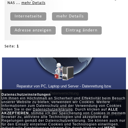
NAS ...
mehr Details
Internetseite
mehr Details
Adresse anzeigen
Eintrag ändern
Seite:
1
Reparatur von PC, Laptop und Server - Datenrettung bzw.
Datenvernichtung
Datenschutzeinstellungen
Um Ihnen ein Höchstmaß an Sicherheit und Effektivität beim Besuch
Wartung von Computer, Laptop und Server - Software Installation und
unserer Website zu bieten, verwenden wir Cookies. Weitere
Informationen zum Datenschutz und der Verwendung von Cookies
Wartung
finden Sie in der
Datenschutzerklärung
. Durch klicken auf
ALLE
AKZEPTIEREN
, stimme ich der Speicherung von Cookies in meinem
Verkauf Computer Hard- und Software - 24h Notdienst für Server und
Browser zu, aktiviere alle Technologien und akzeptiere die
Regelungen gemäß der Datenschutzerklärung. Sie können auch nur
PC
für den Einsatz einzelner Cookies und Technologien einwilligen.