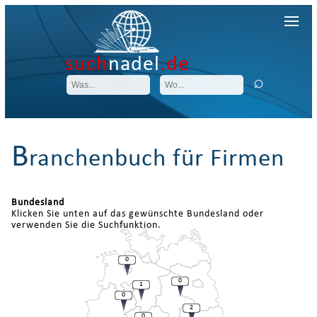
such
nadel
.de
B
ranchenbuch für Firmen
Bundesland
Klicken Sie unten auf das gewünschte Bundesland oder
verwenden Sie die Suchfunktion.
0
0
1
0
2
0