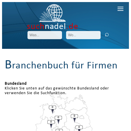
such
nadel
.de
B
ranchenbuch für Firmen
Bundesland
Klicken Sie unten auf das gewünschte Bundesland oder
verwenden Sie die Suchfunktion.
0
0
0
0
0
1