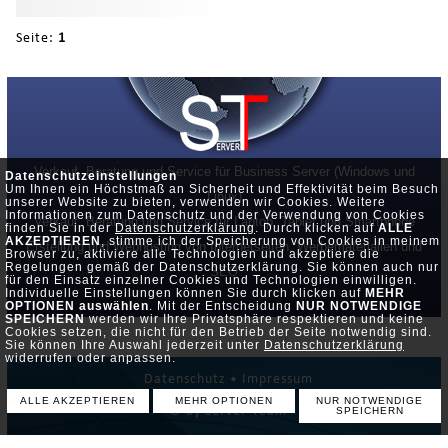
Seite:
1
Verkauf, Beratung und Service für Business Server (Windows und
Datenschutzeinstellungen
Um Ihnen ein Höchstmaß an Sicherheit und Effektivität beim Besuch
Linux)
unserer Website zu bieten, verwenden wir Cookies. Weitere
Informationen zum Datenschutz und der Verwendung von Cookies
Verkauf, Beratung und Service für Laptop, Tablet und Smartphone
finden Sie in der
Datenschutzerklärung
. Durch klicken auf
ALLE
AKZEPTIEREN
, stimme ich der Speicherung von Cookies in meinem
Erstellung und Webhosting von Internetseiten, Werbematerialien und
Browser zu, aktiviere alle Technologien und akzeptiere die
Regelungen gemäß der Datenschutzerklärung. Sie können auch nur
SEO
für den Einsatz einzelner Cookies und Technologien einwilligen.
Individuelle Einstellungen können Sie durch klicken auf
MEHR
OPTIONEN auswählen
. Mit der Entscheidung
NUR NOTWENDIGE
SPEICHERN
werden wir Ihre Privatsphäre respektieren und keine
Cookies setzen, die nicht für den Betrieb der Seite notwendig sind.
Sie können Ihre Auswahl jederzeit unter
Datenschutzerklärung
widerrufen oder anpassen.
Datenschutz •
Impressum
ALLE AKZEPTIEREN
MEHR OPTIONEN
NUR NOTWENDIGE
© by Server-Team
SPEICHERN