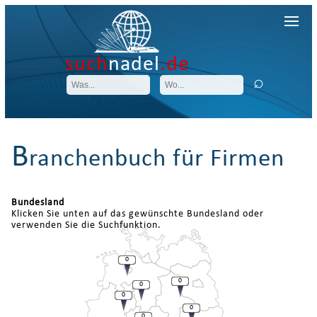
such
nadel
.de
B
ranchenbuch für Firmen
Bundesland
Klicken Sie unten auf das gewünschte Bundesland oder
verwenden Sie die Suchfunktion.
0
0
0
0
0
0