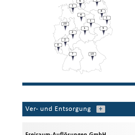
5
1
8
4
1
1
20
1
5
2
2
0
7
10
Ver- und Entsorgung
+
Freiraum-Auflösungen GmbH