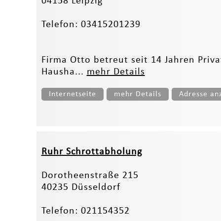
04158 Leipzig
Telefon: 03415201239
Firma Otto betreut seit 14 Jahren Pr
Hausha...
mehr Details
Internetseite
mehr Details
Adresse an
Ruhr Schrottabholung
Dorotheenstraße 215
40235 Düsseldorf
Telefon: 021154352