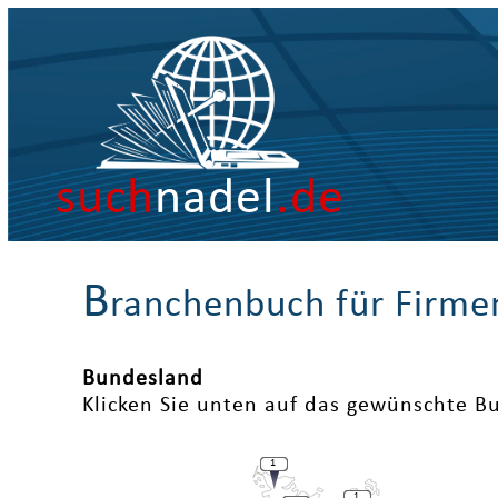
such
nadel
.de
B
ranchenbuch für Firme
Bundesland
Klicken Sie unten auf das gewünschte B
1
1