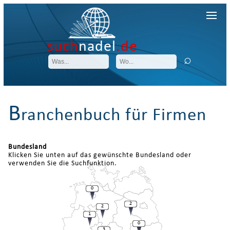
such
nadel
.de
B
ranchenbuch für Firmen
Bundesland
Klicken Sie unten auf das gewünschte Bundesland oder
verwenden Sie die Suchfunktion.
0
2
2
1
0
3