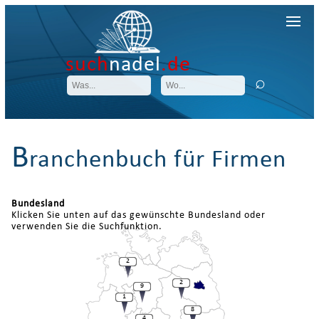
such
nadel
.de
B
ranchenbuch für Firmen
Bundesland
Klicken Sie unten auf das gewünschte Bundesland oder
verwenden Sie die Suchfunktion.
2
2
9
1
8
4