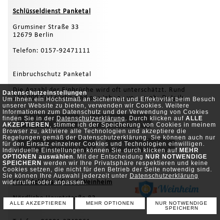
Schlüsseldienst Panketal
Grumsiner Straße 33
12679 Berlin
Telefon: 0157-92471111
Einbruchschutz Panketal
Die Anzahl der Einbrüche wird oft unterschätzt. Rund
Datenschutzeinstellungen
260.000 Einbrüche sind pro Jahr zu ve...
mehr Details
Um Ihnen ein Höchstmaß an Sicherheit und Effektivität beim Besuch
unserer Website zu bieten, verwenden wir Cookies. Weitere
Informationen zum Datenschutz und der Verwendung von Cookies
finden Sie in der
Datenschutzerklärung
. Durch klicken auf
ALLE
Internetseite
mehr Details
AKZEPTIEREN
, stimme ich der Speicherung von Cookies in meinem
Browser zu, aktiviere alle Technologien und akzeptiere die
Regelungen gemäß der Datenschutzerklärung. Sie können auch nur
für den Einsatz einzelner Cookies und Technologien einwilligen.
Adresse anzeigen
Eintrag ändern
Individuelle Einstellungen können Sie durch klicken auf
MEHR
OPTIONEN auswählen
. Mit der Entscheidung
NUR NOTWENDIGE
SPEICHERN
werden wir Ihre Privatsphäre respektieren und keine
Cookies setzen, die nicht für den Betrieb der Seite notwendig sind.
Sie können Ihre Auswahl jederzeit unter
Datenschutzerklärung
Mein Schlüsseldienst Weinheim
widerrufen oder anpassen.
Nördliche Hauptstraße 83
ALLE AKZEPTIEREN
MEHR OPTIONEN
NUR NOTWENDIGE
69469 Weinheim
SPEICHERN