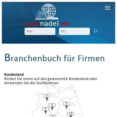
such
nadel
.de
B
ranchenbuch für Firmen
Bundesland
Klicken Sie unten auf das gewünschte Bundesland oder
verwenden Sie die Suchfunktion.
2
0
0
0
10
3