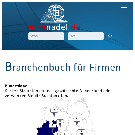
such
nadel
.de
B
ranchenbuch für Firmen
Bundesland
Klicken Sie unten auf das gewünschte Bundesland oder
verwenden Sie die Suchfunktion.
2
2
9
1
8
4