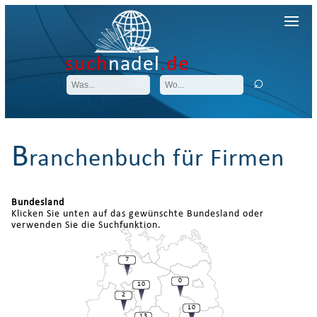
such
nadel
.de
B
ranchenbuch für Firmen
Bundesland
Klicken Sie unten auf das gewünschte Bundesland oder
verwenden Sie die Suchfunktion.
7
0
10
2
10
13