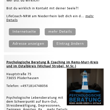
Wer bist du wirklich?
Bist du wirklich in Kontakt mit deiner Seele?!
LifeCoach-NRW am Niederrhein lädt dich ein d...
mehr
Details
Internetseite
mehr Details
Adresse anzeigen
Eintrag ändern
Psychologische Beratung & Coaching im Rems-Murr-Kreis
und im Ostalbkreis (Michael Strobel, M.Sc.)
Hauptstraße 75
73655 Plüderhausen
Telefon: +4971814748056
Psychologische Lebensberatung mit
dem Schwerpunkt auf Burn-Out,
Stressbewältigung, Depressionen,
Zwängen, Ängsten, Pa...
mehr Details