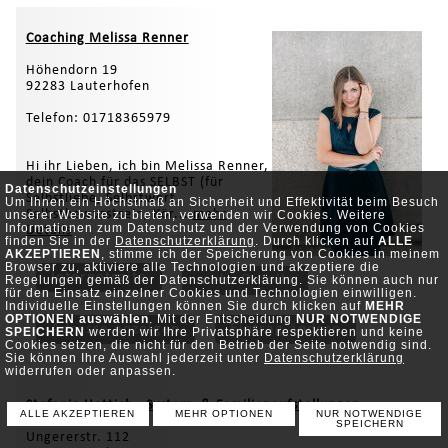
Coaching Melissa Renner
Höhendorn 19
92283 Lauterhofen
Telefon: 01718365979
Hi ihr Lieben, ich bin Melissa Renner,
dein Coach für das SELBST (für
Datenschutzeinstellungen
Selbstliebe, Selbstwert,
Um Ihnen ein Höchstmaß an Sicherheit und Effektivität beim Besuch
Selbstbewusstsein, Kör...
mehr
unserer Website zu bieten, verwenden wir Cookies. Weitere
Informationen zum Datenschutz und der Verwendung von Cookies
Details
finden Sie in der
Datenschutzerklärung
. Durch klicken auf
ALLE
AKZEPTIEREN
, stimme ich der Speicherung von Cookies in meinem
Browser zu, aktiviere alle Technologien und akzeptiere die
Internetseite
mehr Details
Regelungen gemäß der Datenschutzerklärung. Sie können auch nur
für den Einsatz einzelner Cookies und Technologien einwilligen.
Individuelle Einstellungen können Sie durch klicken auf
MEHR
OPTIONEN auswählen
. Mit der Entscheidung
NUR NOTWENDIGE
Adresse anzeigen
Eintrag ändern
SPEICHERN
werden wir Ihre Privatsphäre respektieren und keine
Cookies setzen, die nicht für den Betrieb der Seite notwendig sind.
Sie können Ihre Auswahl jederzeit unter
Datenschutzerklärung
widerrufen oder anpassen.
Stefanie Hettich - System- & Familienaufstellungen
ALLE AKZEPTIEREN
MEHR OPTIONEN
NUR NOTWENDIGE
SPEICHERN
Ungererstr. 112