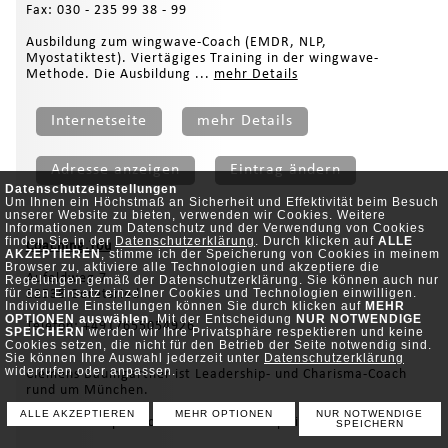
Fax: 030 - 235 99 38 - 99
Ausbildung zum wingwave-Coach (EMDR, NLP,
Myostatiktest). Viertägiges Training in der wingwave-
Methode. Die Ausbildung ...
mehr Details
Internetseite
mehr Details
Adresse anzeigen
Eintrag ändern
Datenschutzeinstellungen
Um Ihnen ein Höchstmaß an Sicherheit und Effektivität beim Besuch
unserer Website zu bieten, verwenden wir Cookies. Weitere
Informationen zum Datenschutz und der Verwendung von Cookies
finden Sie in der
Datenschutzerklärung
. Durch klicken auf
ALLE
Coaching.You
AKZEPTIEREN
, stimme ich der Speicherung von Cookies in meinem
Browser zu, aktiviere alle Technologien und akzeptiere die
Aufeldweg 7
Regelungen gemäß der Datenschutzerklärung. Sie können auch nur
für den Einsatz einzelner Cookies und Technologien einwilligen.
82538 Geretsried
Individuelle Einstellungen können Sie durch klicken auf
MEHR
OPTIONEN auswählen
. Mit der Entscheidung
NUR NOTWENDIGE
Telefon: +4917655054926
SPEICHERN
werden wir Ihre Privatsphäre respektieren und keine
Cookies setzen, die nicht für den Betrieb der Seite notwendig sind.
Sie können Ihre Auswahl jederzeit unter
Datenschutzerklärung
widerrufen oder anpassen.
Clemens Baumgartner ist Leadership- und Charisma-Coach
rund um München.
ALLE AKZEPTIEREN
MEHR OPTIONEN
NUR NOTWENDIGE
Als Leadership Coach und Charisma inspirier...
mehr Details
SPEICHERN