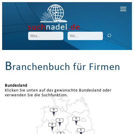
such
nadel
.de
B
ranchenbuch für Firmen
Bundesland
Klicken Sie unten auf das gewünschte Bundesland oder
verwenden Sie die Suchfunktion.
0
0
1
0
5
3