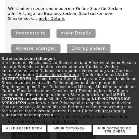
Wir sind ein neuer und moderner Online Shop für Socken
aller Art, egal ob Business Socken, Sportsocken oder
Sneakersock...
mehr Details
Internetseite
mehr Details
Adresse anzeigen
Eintrag ändern
Datenschutzeinstellungen
Um Ihnen ein Höchstmaß an Sicherheit und Effektivität beim Besuch
unserer Website zu bieten, verwenden wir Cookies. Weitere
Informationen zum Datenschutz und der Verwendung von Cookies
Frischtex GmbH
finden Sie in der
Datenschutzerklärung
. Durch klicken auf
ALLE
AKZEPTIEREN
, stimme ich der Speicherung von Cookies in meinem
Untere Brinkstraße 74
Browser zu, aktiviere alle Technologien und akzeptiere die
Regelungen gemäß der Datenschutzerklärung. Sie können auch nur
44141 Dortmund
für den Einsatz einzelner Cookies und Technologien einwilligen.
Individuelle Einstellungen können Sie durch klicken auf
MEHR
Telefon: 0231-571855
OPTIONEN auswählen
. Mit der Entscheidung
NUR NOTWENDIGE
SPEICHERN
werden wir Ihre Privatsphäre respektieren und keine
Cookies setzen, die nicht für den Betrieb der Seite notwendig sind.
Sie können Ihre Auswahl jederzeit unter
Datenschutzerklärung
Frischtex ist ihr Partner rund um das Thema
widerrufen oder anpassen.
Arbeitskleidung. Ob kaufen, mieten, pflegen oder waschen,
das Team von Frisc...
mehr Details
ALLE AKZEPTIEREN
MEHR OPTIONEN
NUR NOTWENDIGE
SPEICHERN
Internetseite
mehr Details