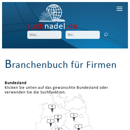
such
nadel
.de
B
ranchenbuch für Firmen
Bundesland
Klicken Sie unten auf das gewünschte Bundesland oder
verwenden Sie die Suchfunktion.
4
1
3
1
1
6