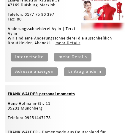
Elsa-Brändström-Straße 9a
47169 Duisburg-Marxloh
Telefon: 0177 75 90 297
Fax: 00
Änderungsschneiderei Aylin | Terzi
Aylin
Wir sind eine Änderungsschneiderei die ausschließlich
Brautkleider, Abendkl...
mehr Details
Internetseite
mehr Details
Adresse anzeigen
Eintrag ändern
FRANK WALDER personal moments
Hans-Hofmann-Str. 11
95231 Münchberg
Telefon: 09251447178
FRANK WALDER - Damenmode aus Deutschland für