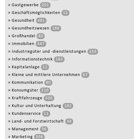
»
Gastgewerbe
201
»
Geschäftsmöglichkeiten
12
»
Gesundheit
481
»
Gesundheitswesen
186
»
Großhandel
80
»
Immobilien
447
»
Industriegüter und -dienstleistungen
233
»
Informationstechnik
183
»
Kapitalanlage
12
»
Kleine und mittlere Unternehmen
67
»
Kommunikation
80
»
Konsumgüter
210
»
Kraftfahrzeuge
330
»
Kultur und Unterhaltung
182
»
Kundenservice
11
»
Land- und Forstwirtschaft
34
»
Management
56
»
Marketing
308