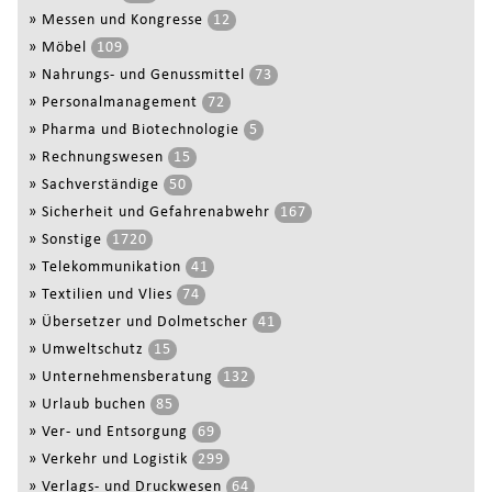
»
Messen und Kongresse
12
»
Möbel
109
»
Nahrungs- und Genussmittel
73
»
Personalmanagement
72
»
Pharma und Biotechnologie
5
»
Rechnungswesen
15
»
Sachverständige
50
»
Sicherheit und Gefahrenabwehr
167
»
Sonstige
1720
»
Telekommunikation
41
»
Textilien und Vlies
74
»
Übersetzer und Dolmetscher
41
»
Umweltschutz
15
»
Unternehmensberatung
132
»
Urlaub buchen
85
»
Ver- und Entsorgung
69
»
Verkehr und Logistik
299
»
Verlags- und Druckwesen
64