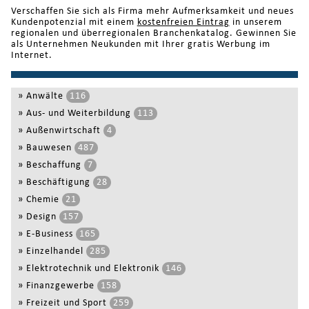
Verschaffen Sie sich als Firma mehr Aufmerksamkeit und neues
Kundenpotenzial mit einem
kostenfreien Eintrag
in unserem
regionalen und überregionalen Branchenkatalog. Gewinnen Sie
als Unternehmen Neukunden mit Ihrer gratis Werbung im
Internet.
»
Anwälte
116
»
Aus- und Weiterbildung
113
»
Außenwirtschaft
4
»
Bauwesen
487
»
Beschaffung
7
»
Beschäftigung
28
»
Chemie
21
»
Design
157
»
E-Business
165
»
Einzelhandel
285
»
Elektrotechnik und Elektronik
146
»
Finanzgewerbe
158
»
Freizeit und Sport
259