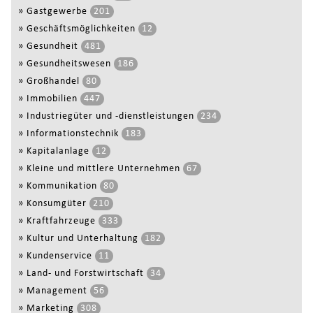
»
Gastgewerbe
201
»
Geschäftsmöglichkeiten
12
»
Gesundheit
481
»
Gesundheitswesen
186
»
Großhandel
80
»
Immobilien
447
»
Industriegüter und -dienstleistungen
234
»
Informationstechnik
183
»
Kapitalanlage
12
»
Kleine und mittlere Unternehmen
67
»
Kommunikation
80
»
Konsumgüter
210
»
Kraftfahrzeuge
333
»
Kultur und Unterhaltung
182
»
Kundenservice
11
»
Land- und Forstwirtschaft
34
»
Management
56
»
Marketing
308