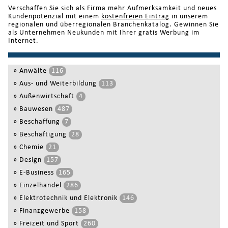
Verschaffen Sie sich als Firma mehr Aufmerksamkeit und neues
Kundenpotenzial mit einem
kostenfreien Eintrag
in unserem
regionalen und überregionalen Branchenkatalog. Gewinnen Sie
als Unternehmen Neukunden mit Ihrer gratis Werbung im
Internet.
»
Anwälte
116
»
Aus- und Weiterbildung
113
»
Außenwirtschaft
4
»
Bauwesen
487
»
Beschaffung
7
»
Beschäftigung
28
»
Chemie
21
»
Design
157
»
E-Business
165
»
Einzelhandel
286
»
Elektrotechnik und Elektronik
146
»
Finanzgewerbe
158
»
Freizeit und Sport
260