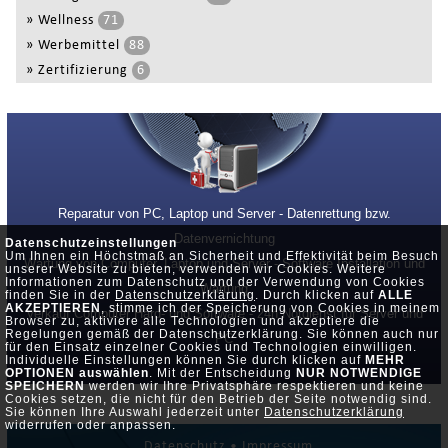
»
Wellness
71
»
Werbemittel
88
»
Zertifizierung
6
Reparatur von PC, Laptop und Server - Datenrettung bzw.
Datenvernichtung
Datenschutzeinstellungen
Um Ihnen ein Höchstmaß an Sicherheit und Effektivität beim Besuch
Wartung von Computer, Laptop und Server - Software Installation und
unserer Website zu bieten, verwenden wir Cookies. Weitere
Informationen zum Datenschutz und der Verwendung von Cookies
Wartung
finden Sie in der
Datenschutzerklärung
. Durch klicken auf
ALLE
AKZEPTIEREN
, stimme ich der Speicherung von Cookies in meinem
Verkauf Computer Hard- und Software - 24h Notdienst für Server und
Browser zu, aktiviere alle Technologien und akzeptiere die
Regelungen gemäß der Datenschutzerklärung. Sie können auch nur
PC
für den Einsatz einzelner Cookies und Technologien einwilligen.
Individuelle Einstellungen können Sie durch klicken auf
MEHR
OPTIONEN auswählen
. Mit der Entscheidung
NUR NOTWENDIGE
SPEICHERN
werden wir Ihre Privatsphäre respektieren und keine
Cookies setzen, die nicht für den Betrieb der Seite notwendig sind.
Sie können Ihre Auswahl jederzeit unter
Datenschutzerklärung
widerrufen oder anpassen.
Datenschutz •
Impressum