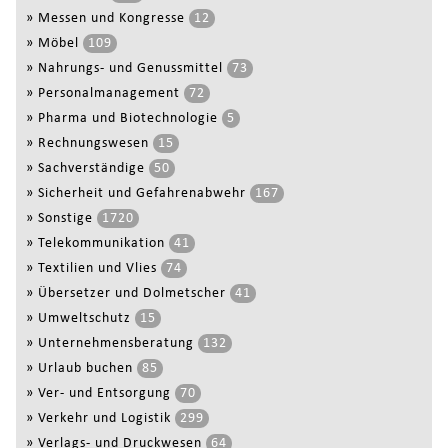
»
Messen und Kongresse
12
»
Möbel
109
»
Nahrungs- und Genussmittel
73
»
Personalmanagement
72
»
Pharma und Biotechnologie
5
»
Rechnungswesen
15
»
Sachverständige
50
»
Sicherheit und Gefahrenabwehr
167
»
Sonstige
1720
»
Telekommunikation
41
»
Textilien und Vlies
74
»
Übersetzer und Dolmetscher
41
»
Umweltschutz
15
»
Unternehmensberatung
132
»
Urlaub buchen
85
»
Ver- und Entsorgung
70
»
Verkehr und Logistik
299
»
Verlags- und Druckwesen
64