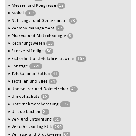
»
Messen und Kongresse
12
»
Möbel
109
»
Nahrungs- und Genussmittel
73
»
Personalmanagement
72
»
Pharma und Biotechnologie
5
»
Rechnungswesen
15
»
Sachverständige
50
»
Sicherheit und Gefahrenabwehr
167
»
Sonstige
1720
»
Telekommunikation
41
»
Textilien und Vlies
74
»
Übersetzer und Dolmetscher
41
»
Umweltschutz
15
»
Unternehmensberatung
132
»
Urlaub buchen
85
»
Ver- und Entsorgung
69
»
Verkehr und Logistik
299
»
Verlags- und Druckwesen
64