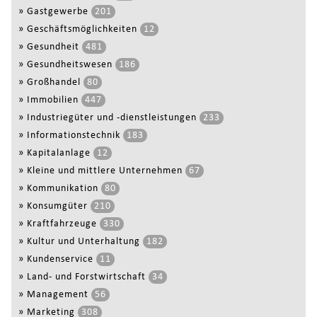
»
Gastgewerbe
201
»
Geschäftsmöglichkeiten
12
»
Gesundheit
481
»
Gesundheitswesen
186
»
Großhandel
80
»
Immobilien
447
»
Industriegüter und -dienstleistungen
233
»
Informationstechnik
183
»
Kapitalanlage
12
»
Kleine und mittlere Unternehmen
67
»
Kommunikation
80
»
Konsumgüter
210
»
Kraftfahrzeuge
330
»
Kultur und Unterhaltung
182
»
Kundenservice
11
»
Land- und Forstwirtschaft
34
»
Management
56
»
Marketing
308