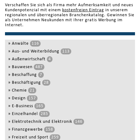
Verschaffen Sie sich als Firma mehr Aufmerksamkeit und neues
Kundenpotenzial mit einem
kostenfreien Eintrag
in unserem
regionalen und überregionalen Branchenkatalog. Gewinnen Sie
als Unternehmen Neukunden mit Ihrer gratis Werbung im
Internet.
»
Anwälte
116
»
Aus- und Weiterbildung
113
»
Außenwirtschaft
4
»
Bauwesen
487
»
Beschaffung
7
»
Beschäftigung
28
»
Chemie
21
»
Design
157
»
E-Business
165
»
Einzelhandel
285
»
Elektrotechnik und Elektronik
146
»
Finanzgewerbe
158
»
Freizeit und Sport
259