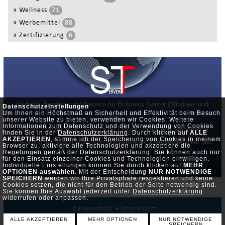
»
Wellness
71
»
Werbemittel
88
»
Zertifizierung
6
Verkauf, Beratung und Service für Business Server (Windows und
Datenschutzeinstellungen
Um Ihnen ein Höchstmaß an Sicherheit und Effektivität beim Besuch
Linux)
unserer Website zu bieten, verwenden wir Cookies. Weitere
Informationen zum Datenschutz und der Verwendung von Cookies
Verkauf, Beratung und Service für Laptop, Tablet und Smartphone
finden Sie in der
Datenschutzerklärung
. Durch klicken auf
ALLE
AKZEPTIEREN
, stimme ich der Speicherung von Cookies in meinem
Erstellung und Webhosting von Internetseiten, Werbematerialien und
Browser zu, aktiviere alle Technologien und akzeptiere die
Regelungen gemäß der Datenschutzerklärung. Sie können auch nur
SEO
für den Einsatz einzelner Cookies und Technologien einwilligen.
Individuelle Einstellungen können Sie durch klicken auf
MEHR
OPTIONEN auswählen
. Mit der Entscheidung
NUR NOTWENDIGE
SPEICHERN
werden wir Ihre Privatsphäre respektieren und keine
Cookies setzen, die nicht für den Betrieb der Seite notwendig sind.
Sie können Ihre Auswahl jederzeit unter
Datenschutzerklärung
widerrufen oder anpassen.
Datenschutz •
Impressum
ALLE AKZEPTIEREN
MEHR OPTIONEN
NUR NOTWENDIGE
© by Server-Team
SPEICHERN