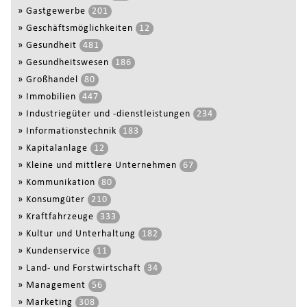
»
Gastgewerbe
201
»
Geschäftsmöglichkeiten
12
»
Gesundheit
481
»
Gesundheitswesen
186
»
Großhandel
80
»
Immobilien
447
»
Industriegüter und -dienstleistungen
234
»
Informationstechnik
183
»
Kapitalanlage
12
»
Kleine und mittlere Unternehmen
67
»
Kommunikation
80
»
Konsumgüter
210
»
Kraftfahrzeuge
333
»
Kultur und Unterhaltung
182
»
Kundenservice
11
»
Land- und Forstwirtschaft
34
»
Management
56
»
Marketing
308