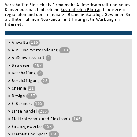
Verschaffen Sie sich als Firma mehr Aufmerksamkeit und neues
Kundenpotenzial mit einem
kostenfreien Eintrag
in unserem
regionalen und überregionalen Branchenkatalog. Gewinnen Sie
als Unternehmen Neukunden mit Ihrer gratis Werbung im
Internet.
»
Anwälte
116
»
Aus- und Weiterbildung
113
»
Außenwirtschaft
4
»
Bauwesen
487
»
Beschaffung
7
»
Beschäftigung
28
»
Chemie
21
»
Design
157
»
E-Business
165
»
Einzelhandel
286
»
Elektrotechnik und Elektronik
146
»
Finanzgewerbe
158
»
Freizeit und Sport
260