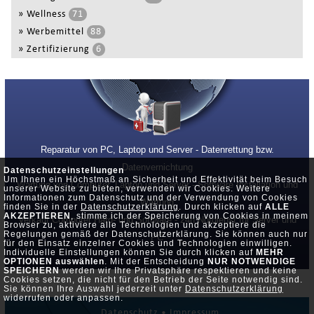
»
Wellness
71
»
Werbemittel
88
»
Zertifizierung
6
Reparatur von PC, Laptop und Server - Datenrettung bzw.
Datenvernichtung
Datenschutzeinstellungen
Um Ihnen ein Höchstmaß an Sicherheit und Effektivität beim Besuch
Wartung von Computer, Laptop und Server - Software Installation und
unserer Website zu bieten, verwenden wir Cookies. Weitere
Informationen zum Datenschutz und der Verwendung von Cookies
Wartung
finden Sie in der
Datenschutzerklärung
. Durch klicken auf
ALLE
AKZEPTIEREN
, stimme ich der Speicherung von Cookies in meinem
Verkauf Computer Hard- und Software - 24h Notdienst für Server und
Browser zu, aktiviere alle Technologien und akzeptiere die
Regelungen gemäß der Datenschutzerklärung. Sie können auch nur
PC
für den Einsatz einzelner Cookies und Technologien einwilligen.
Individuelle Einstellungen können Sie durch klicken auf
MEHR
OPTIONEN auswählen
. Mit der Entscheidung
NUR NOTWENDIGE
SPEICHERN
werden wir Ihre Privatsphäre respektieren und keine
Cookies setzen, die nicht für den Betrieb der Seite notwendig sind.
Sie können Ihre Auswahl jederzeit unter
Datenschutzerklärung
widerrufen oder anpassen.
Datenschutz •
Impressum