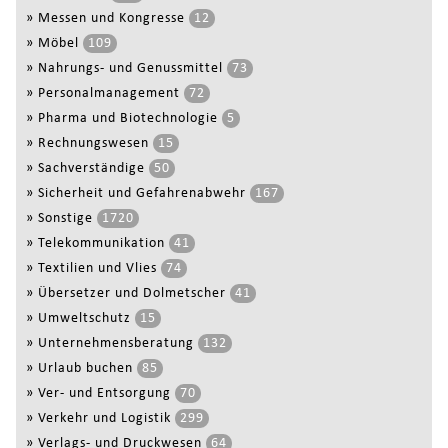
»
Messen und Kongresse
12
»
Möbel
109
»
Nahrungs- und Genussmittel
73
»
Personalmanagement
72
»
Pharma und Biotechnologie
5
»
Rechnungswesen
15
»
Sachverständige
50
»
Sicherheit und Gefahrenabwehr
167
»
Sonstige
1720
»
Telekommunikation
41
»
Textilien und Vlies
74
»
Übersetzer und Dolmetscher
41
»
Umweltschutz
15
»
Unternehmensberatung
132
»
Urlaub buchen
85
»
Ver- und Entsorgung
70
»
Verkehr und Logistik
299
»
Verlags- und Druckwesen
64