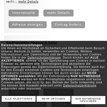
vertr...
mehr Details
Internetseite
mehr Details
Adresse anzeigen
Eintrag ändern
Rechtsanwälte Weigand & Keller
Datenschutzeinstellungen
Um Ihnen ein Höchstmaß an Sicherheit und Effektivität beim Besuch
Holzweg 16
unserer Website zu bieten, verwenden wir Cookies. Weitere
61440 Oberursel
Informationen zum Datenschutz und der Verwendung von Cookies
finden Sie in der
Datenschutzerklärung
. Durch klicken auf
ALLE
AKZEPTIEREN
, stimme ich der Speicherung von Cookies in meinem
Telefon: 06171631090
Browser zu, aktiviere alle Technologien und akzeptiere die
Fax: 061716310920
Regelungen gemäß der Datenschutzerklärung. Sie können auch nur
für den Einsatz einzelner Cookies und Technologien einwilligen.
Individuelle Einstellungen können Sie durch klicken auf
MEHR
An unserem Standort Oberursel betreuen wir Unternehmen
OPTIONEN auswählen
. Mit der Entscheidung
NUR NOTWENDIGE
und Privatpersonen seit mehr als 25 Jahren. Unsere
SPEICHERN
werden wir Ihre Privatsphäre respektieren und keine
Spezialisierun...
mehr Details
Cookies setzen, die nicht für den Betrieb der Seite notwendig sind.
Sie können Ihre Auswahl jederzeit unter
Datenschutzerklärung
widerrufen oder anpassen.
Internetseite
mehr Details
ALLE AKZEPTIEREN
MEHR OPTIONEN
NUR NOTWENDIGE
SPEICHERN
Adresse anzeigen
Eintrag ändern