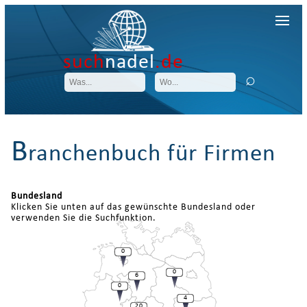
such
nadel
.de
B
ranchenbuch für Firmen
Bundesland
Klicken Sie unten auf das gewünschte Bundesland oder
verwenden Sie die Suchfunktion.
0
0
6
0
4
20